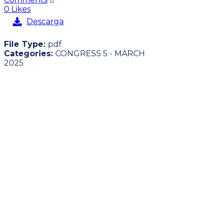
0
Likes
Descarga
File Type:
pdf
Categories:
CONGRESS 5 - MARCH
2025